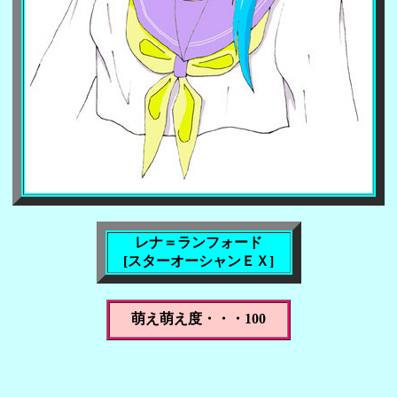
レナ＝ランフォード
[スターオーシャンＥＸ]
萌え萌え度・・・100